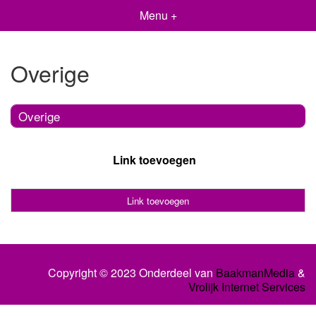
Menu +
Overige
Overige
Link toevoegen
Link toevoegen
Copyright © 2023 Onderdeel van
BaakmanMedia
&
Vrolijk Internet Services